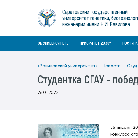
Институты
связям с общественностью
информационного центра
Геральдическая символика
Конференции Вавиловского
Саратовский государственный
Военный учебный центр
Отдел по социальной работе
Нормативные и справочно-
About Saratov
университет генетики, биотехнолог
Информационный блок
университета
Среднее профессиональное
информационные документы
Материально-технические условия
Объединенный совет обучающихся
инженерии имени Н.И. Вавилова
образование
About University
История университета
Научно-технический совет
для ОВЗ и инвалидов
Бакалавриат/специалитет
Contacts
ОБ УНИВЕРСИТЕТЕ
ПРИОРИТЕТ 2030^
ПОСТУП
«Вавиловский университет» —
Новости —
Студ
Студентка СГАУ - побе
26.01.2022
25 января 2
конкурса аг