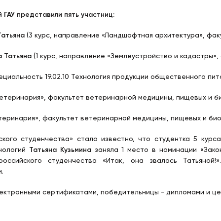
 ГАУ представили пять участниц:
Татьяна
(3 курс, направление «Ландшафтная архитектура», фак
 Татьяна
(1 курс, направление «Землеустройство и кадастры»,
ециальность 19.02.10 Технология продукции общественного пит
Ветеринария», факультет ветеринарной медицины, пищевых и би
етеринария», факультет ветеринарной медицины, пищевых и био
кого студенчества» стало известно, что студентка 5 курса
хнологий
Татьяна Кузьмина
заняла 1 место в номинации «Зако
оссийского студенчества «Итак, она звалась Татьяной!».
.
лектронными сертификатами, победительницы - дипломами и це