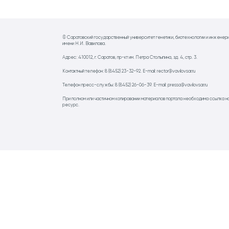
© Саратовский государственный университет генетики, биотехнологии и инженер
имени Н.И. Вавилова.
Адрес: 410012, г. Саратов, пр-кт им. Петра Столыпина, зд. 4, стр. 3.
Контактный телефон: 8 (8452) 23-32-92. E-mail: rector@vavilovsar.ru
Телефон пресс-службы: 8 (8452) 26-06-39. E-mail: pressa@vavilovsar.ru
При полном или частичном копировании материалов портала необходима ссылка н
ресурс.