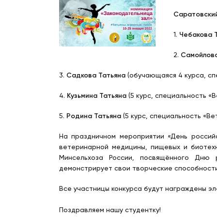
Саратовский
1.
Чебакова 
2.
Самойлова
3.
Садкова Татьяна
(обучающаяся 4 курса, сп
4.
Кузьмина Татьяна
(5 курс, специальность «
5.
Родина Татьяна
(5 курс, специальность «В
На праздничном мероприятии «День российс
ветеринарной медицины, пищевых и биоте
Минсельхоза России, посвящённого Дню р
демонстрирует свои творческие способности
Все участницы конкурса будут награждены э
Поздравляем нашу студентку!