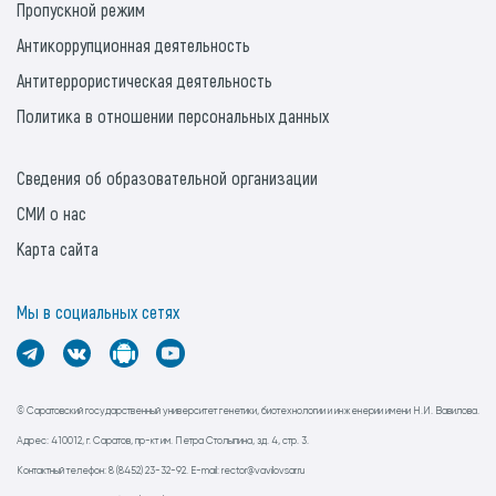
Пропускной режим
Антикоррупционная деятельность
Антитеррористическая деятельность
Политика в отношении персональных данных
Сведения об образовательной организации
СМИ о нас
Карта сайта
Мы в социальных сетях
© Саратовский государственный университет генетики, биотехнологии и инженерии имени Н.И. Вавилова.
Адрес: 410012, г. Саратов, пр-кт им. Петра Столыпина, зд. 4, стр. 3.
Контактный телефон: 8 (8452) 23-32-92. E-mail: rector@vavilovsar.ru