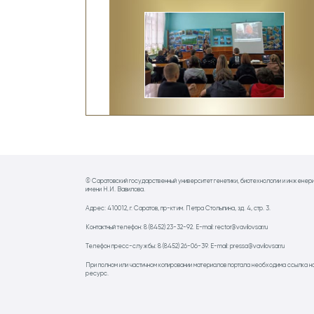
© Саратовский государственный университет генетики, биотехнологии и инженер
имени Н.И. Вавилова.
Адрес: 410012, г. Саратов, пр-кт им. Петра Столыпина, зд. 4, стр. 3.
Контактный телефон: 8 (8452) 23-32-92. E-mail: rector@vavilovsar.ru
Телефон пресс-службы: 8 (8452) 26-06-39. E-mail: pressa@vavilovsar.ru
При полном или частичном копировании материалов портала необходима ссылка н
ресурс.