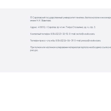
© Саратовский государственный университет генетики, биотехнологии и инженер
имени Н.И. Вавилова.
Адрес: 410012, г. Саратов, пр-кт им. Петра Столыпина, зд. 4, стр. 3.
Контактный телефон: 8 (8452) 23-32-92. E-mail: rector@vavilovsar.ru
Телефон пресс-службы: 8 (8452) 26-06-39. E-mail: pressa@vavilovsar.ru
При полном или частичном копировании материалов портала необходима ссылка н
ресурс.