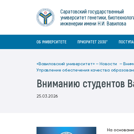
Институты
связям с общественностью
информационного центра
Геральдическая символика
Конференции Вавиловского
Саратовский государственный
Военный учебный центр
Отдел по социальной работе
Нормативные и справочно-
About Saratov
университет генетики, биотехнолог
Информационный блок
университета
Среднее профессиональное
информационные документы
Материально-технические условия
Объединенный совет обучающихся
инженерии имени Н.И. Вавилова
образование
About University
История университета
Научно-технический совет
для ОВЗ и инвалидов
Бакалавриат/специалитет
Contacts
ОБ УНИВЕРСИТЕТЕ
ПРИОРИТЕТ 2030^
ПОСТУП
«Вавиловский университет» —
Новости —
Вним
Управление обеспечения качества образован
Вниманию студентов В
25.03.2026
На основани