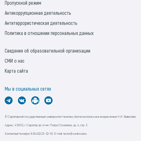
Пропускной режим
Антикоррупционная деятельность
Антитеррористическая деятельность
Политика в отношении персональных данных
Сведения об образовательной организации
СМИ о нас
Карта сайта
Мы в социальных сетях
© Саратовский государственный университет генетики, биотехнологии и инженерии имени Н.И. Вавилова.
Адрес: 410012, г. Саратов, пр-кт им. Петра Столыпина, зд. 4, стр. 3.
Контактный телефон: 8 (8452) 23-32-92. E-mail: rector@vavilovsar.ru