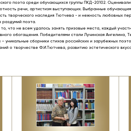
сского поэта среди обучающихся группы ПКД-20102. Оценивал
мотность речи, артистизм выступающих. Выбранные обучающи
сть творческого наследия Тютчева - и нежность любовных пер
 раздумий поэта.
 то, что не всем удалось занять призовые места, каждый участ
овного обогащения. Победителями стали Лучинская Ангелина, Т
 – уникальные сборники стихов российских и зарубежных поэто
ний о творчестве Ф.И.Тютчева, развитию эстетического вкуса