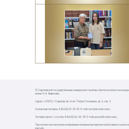
© Саратовский государственный университет генетики, биотехнологии и инженер
имени Н.И. Вавилова.
Адрес: 410012, г. Саратов, пр-кт им. Петра Столыпина, зд. 4, стр. 3.
Контактный телефон: 8 (8452) 23-32-92. E-mail: rector@vavilovsar.ru
Телефон пресс-службы: 8 (8452) 26-06-39. E-mail: pressa@vavilovsar.ru
При полном или частичном копировании материалов портала необходима ссылка н
ресурс.