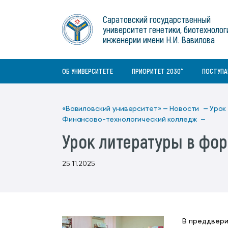
Институты
связям с общественностью
информационного центра
Геральдическая символика
Конференции Вавиловского
Саратовский государственный
Военный учебный центр
Отдел по социальной работе
Нормативные и справочно-
About Saratov
университет генетики, биотехнолог
Информационный блок
университета
Среднее профессиональное
информационные документы
Материально-технические условия
Объединенный совет обучающихся
инженерии имени Н.И. Вавилова
образование
About University
История университета
Научно-технический совет
для ОВЗ и инвалидов
Бакалавриат/специалитет
Contacts
ОБ УНИВЕРСИТЕТЕ
ПРИОРИТЕТ 2030^
ПОСТУП
«Вавиловский университет» —
Новости —
Урок
Финансово-технологический колледж —
Урок литературы в фор
25.11.2025
В преддвери