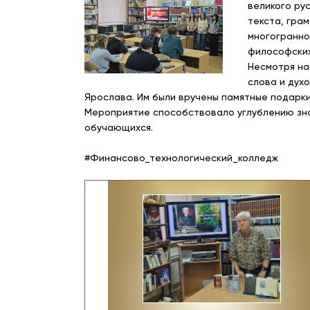
великого ру
текста, гра
многогранно
философских
Несмотря на
слова и дух
Ярослава. Им были вручены памятные подарки
Мероприятие способствовало углублению зна
обучающихся.
#Финансово_технологический_колледж