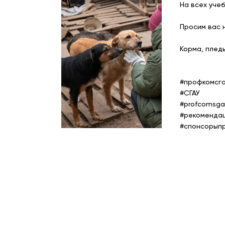
На всех уче
Просим вас 
Корма, пледы
#профкомсг
#СГАУ
#profcomsga
#рекоменда
#спонсорып