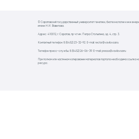
© Саратовский государственный университет генетики, биотехнологии и инженер
имени Н.И. Вавилова.
Адрес: 410012, г. Саратов, пр-кт им. Петра Столыпина, зд. 4, стр. 3.
Контактный телефон: 8 (8452) 23-32-92. E-mail: rector@vavilovsar.ru
Телефон пресс-службы: 8 (8452) 26-06-39. E-mail: pressa@vavilovsar.ru
При полном или частичном копировании материалов портала необходима ссылка н
ресурс.