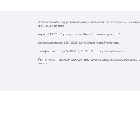
© Саратовский государственный университет генетики, биотехнологии и инженер
имени Н.И. Вавилова.
Адрес: 410012, г. Саратов, пр-кт им. Петра Столыпина, зд. 4, стр. 3.
Контактный телефон: 8 (8452) 23-32-92. E-mail: rector@vavilovsar.ru
Телефон пресс-службы: 8 (8452) 26-06-39. E-mail: pressa@vavilovsar.ru
При полном или частичном копировании материалов портала необходима ссылка н
ресурс.