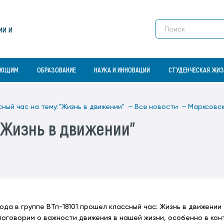
Платные образовательные услуги
студенческая организация
Конкурс на замещение должностей
свидетельства)
Электронные ресурсы для людей с
профессорско-преподавательского
ограниченными возможностями
Профессионально-общественная
Студенческие специализированные
Сектор патентования результатов
Dormitories
состава
здоровья
ии и
Магистратура
аккредитация
отряды
научно-исследовательской
Enrollment
Контактная информация
деятельности
Контактная информация
Аспирантура
Размер платы за проживание в
Учебное подразделение
студенческих общежитиях
«Спортивный комплекс»
Fields of Study for higher education
АЮЩИМ
ОБРАЗОВАНИЕ
НАУКА И ИННОВАЦИИ
СТУДЕНЧЕСКАЯ ЖИ
сный час на тему:"Жизнь в движении" —
Все новости —
Марксовс
"Жизнь в движении"
года в группе ВТп-18101 прошел классный час: Жизнь в движении
поговорим о важности движения в нашей жизни, особенно в ко