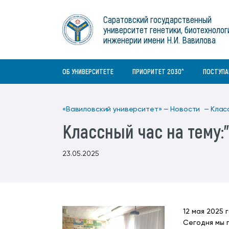
Институты
связям с общественностью
информационного центра
Геральдическая символика
Конференции Вавиловского
Саратовский государственный
Военный учебный центр
Отдел по социальной работе
Нормативные и справочно-
About Saratov
университет генетики, биотехнолог
Информационный блок
университета
Среднее профессиональное
информационные документы
Материально-технические условия
Объединенный совет обучающихся
инженерии имени Н.И. Вавилова
образование
About University
История университета
Научно-технический совет
для ОВЗ и инвалидов
Бакалавриат/специалитет
Contacts
ОБ УНИВЕРСИТЕТЕ
ПРИОРИТЕТ 2030^
ПОСТУП
«Вавиловский университет» —
Новости —
Клас
Классный час на тему:
23.05.2025
12 мая 2025 
Сегодня мы 