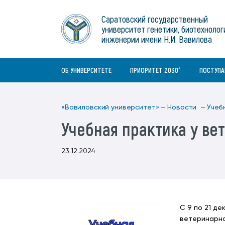
Институты
связям с общественностью
информационного центра
Геральдическая символика
Конференции Вавиловского
Саратовский государственный
Военный учебный центр
Отдел по социальной работе
Нормативные и справочно-
About Saratov
университет генетики, биотехнолог
Информационный блок
университета
Среднее профессиональное
информационные документы
Материально-технические условия
Объединенный совет обучающихся
инженерии имени Н.И. Вавилова
образование
About University
История университета
Научно-технический совет
для ОВЗ и инвалидов
Бакалавриат/специалитет
Contacts
ОБ УНИВЕРСИТЕТЕ
ПРИОРИТЕТ 2030^
ПОСТУП
«Вавиловский университет» —
Новости —
Учеб
Учебная практика у ве
23.12.2024
С 9 по 21 де
ветеринарно