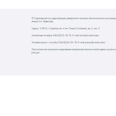
© Саратовский государственный университет генетики, биотехнологии и инженер
имени Н.И. Вавилова.
Адрес: 410012, г. Саратов, пр-кт им. Петра Столыпина, зд. 4, стр. 3.
Контактный телефон: 8 (8452) 23-32-92. E-mail: rector@vavilovsar.ru
Телефон пресс-службы: 8 (8452) 26-06-39. E-mail: pressa@vavilovsar.ru
При полном или частичном копировании материалов портала необходима ссылка н
ресурс.