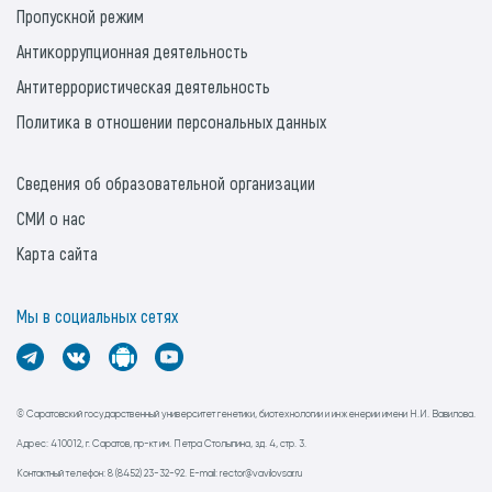
Пропускной режим
Антикоррупционная деятельность
Антитеррористическая деятельность
Политика в отношении персональных данных
Сведения об образовательной организации
СМИ о нас
Карта сайта
Мы в социальных сетях
© Саратовский государственный университет генетики, биотехнологии и инженерии имени Н.И. Вавилова.
Адрес: 410012, г. Саратов, пр-кт им. Петра Столыпина, зд. 4, стр. 3.
Контактный телефон: 8 (8452) 23-32-92. E-mail: rector@vavilovsar.ru