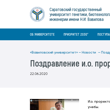
Институты
связям с общественностью
информационного центра
Геральдическая символика
Конференции Вавиловского
Саратовский государственный
Военный учебный центр
Отдел по социальной работе
Нормативные и справочно-
About Saratov
университет генетики, биотехнолог
Информационный блок
университета
Среднее профессиональное
информационные документы
Материально-технические условия
Объединенный совет обучающихся
инженерии имени Н.И. Вавилова
образование
About University
История университета
Научно-технический совет
для ОВЗ и инвалидов
Бакалавриат/специалитет
Contacts
ОБ УНИВЕРСИТЕТЕ
ПРИОРИТЕТ 2030^
ПОСТУП
«Вавиловский университет» —
Новости —
Позд
Поздравление и.о. про
22.06.2020
И.о. прорек
учебы.