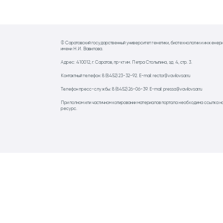
© Саратовский государственный университет генетики, биотехнологии и инженер
имени Н.И. Вавилова.
Адрес: 410012, г. Саратов, пр-кт им. Петра Столыпина, зд. 4, стр. 3.
Контактный телефон: 8 (8452) 23-32-92. E-mail: rector@vavilovsar.ru
Телефон пресс-службы: 8 (8452) 26-06-39. E-mail: pressa@vavilovsar.ru
При полном или частичном копировании материалов портала необходима ссылка н
ресурс.