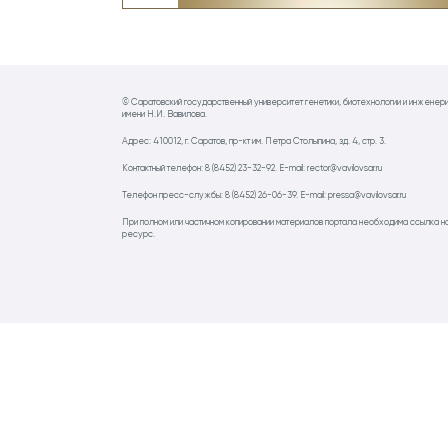
© Саратовский государственный университет генетики, биотехнологии и инженер
имени Н.И. Вавилова.
Адрес: 410012, г. Саратов, пр-кт им. Петра Столыпина, зд. 4, стр. 3.
Контактный телефон: 8 (8452) 23-32-92. E-mail: rector@vavilovsar.ru
Телефон пресс-службы: 8 (8452) 26-06-39. E-mail: pressa@vavilovsar.ru
При полном или частичном копировании материалов портала необходима ссылка н
ресурс.