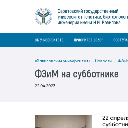
Институты
связям с общественностью
информационного центра
Геральдическая символика
Конференции Вавиловского
Саратовский государственный
Военный учебный центр
Отдел по социальной работе
Нормативные и справочно-
About Saratov
университет генетики, биотехнолог
Информационный блок
университета
Среднее профессиональное
информационные документы
Материально-технические условия
Объединенный совет обучающихся
инженерии имени Н.И. Вавилова
образование
About University
История университета
Научно-технический совет
для ОВЗ и инвалидов
Бакалавриат/специалитет
Contacts
ОБ УНИВЕРСИТЕТЕ
ПРИОРИТЕТ 2030^
ПОСТУП
«Вавиловский университет» —
Новости —
ФЭиМ
ФЭиМ на субботнике
22.04.2023
22 апрел
субботни