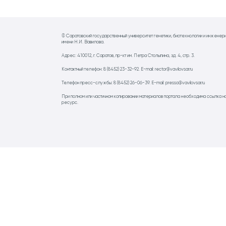
© Саратовский государственный университет генетики, биотехнологии и инженер
имени Н.И. Вавилова.
Адрес: 410012, г. Саратов, пр-кт им. Петра Столыпина, зд. 4, стр. 3.
Контактный телефон: 8 (8452) 23-32-92. E-mail: rector@vavilovsar.ru
Телефон пресс-службы: 8 (8452) 26-06-39. E-mail: pressa@vavilovsar.ru
При полном или частичном копировании материалов портала необходима ссылка н
ресурс.