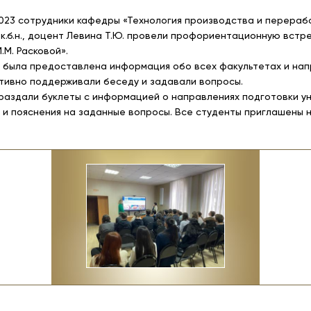
2023 сотрудники кафедры «Технология производства и перера
и к.б.н., доцент Левина Т.Ю. провели профориентационную вст
.М. Расковой».
 была предоставлена информация обо всех факультетах и нап
тивно поддерживали беседу и задавали вопросы.
раздали буклеты с информацией о направлениях подготовки у
 и пояснения на заданные вопросы. Все студенты приглашены н