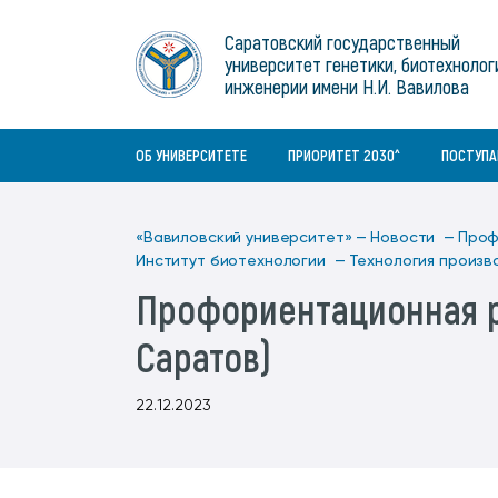
Институты
связям с общественностью
информационного центра
Геральдическая символика
Конференции Вавиловского
Саратовский государственный
Военный учебный центр
Отдел по социальной работе
Нормативные и справочно-
About Saratov
университет генетики, биотехнолог
Информационный блок
университета
Среднее профессиональное
информационные документы
Материально-технические условия
Объединенный совет обучающихся
инженерии имени Н.И. Вавилова
образование
About University
История университета
Научно-технический совет
для ОВЗ и инвалидов
Бакалавриат/специалитет
Contacts
ОБ УНИВЕРСИТЕТЕ
ПРИОРИТЕТ 2030^
ПОСТУП
«Вавиловский университет» —
Новости —
Проф
Институт биотехнологии —
Технология произв
Профориентационная р
Саратов)
22.12.2023