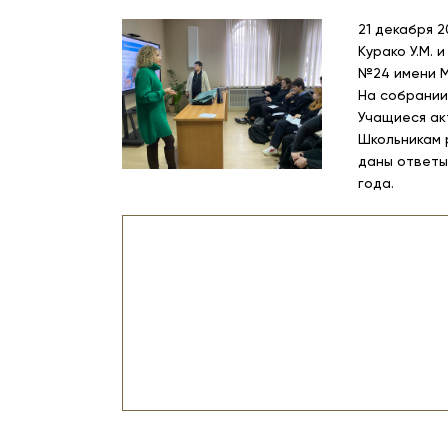
21 декабря 
Курако У.М. 
№24 имени М
На собрании
Учащиеся ак
Школьникам 
даны ответы
года.