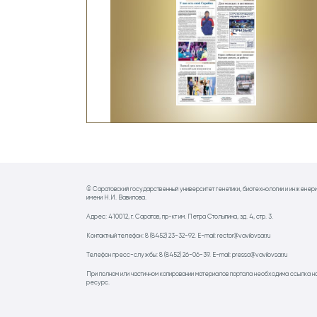
© Саратовский государственный университет генетики, биотехнологии и инженер
имени Н.И. Вавилова.
Адрес: 410012, г. Саратов, пр-кт им. Петра Столыпина, зд. 4, стр. 3.
Контактный телефон: 8 (8452) 23-32-92. E-mail: rector@vavilovsar.ru
Телефон пресс-службы: 8 (8452) 26-06-39. E-mail: pressa@vavilovsar.ru
При полном или частичном копировании материалов портала необходима ссылка н
ресурс.