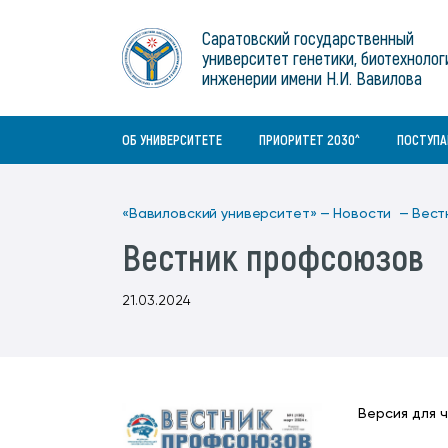
Институты
связям с общественностью
информационного центра
Геральдическая символика
Конференции Вавиловского
Саратовский государственный
Военный учебный центр
Отдел по социальной работе
Нормативные и справочно-
About Saratov
университет генетики, биотехнолог
Информационный блок
университета
Среднее профессиональное
информационные документы
Материально-технические условия
Объединенный совет обучающихся
инженерии имени Н.И. Вавилова
образование
About University
История университета
Научно-технический совет
для ОВЗ и инвалидов
Бакалавриат/специалитет
Contacts
ОБ УНИВЕРСИТЕТЕ
ПРИОРИТЕТ 2030^
ПОСТУП
«Вавиловский университет» —
Новости —
Вест
Вестник профсоюзов
21.03.2024
Версия для 