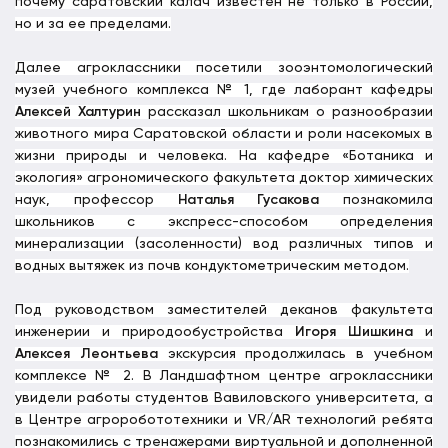
почему саратовский калач известен не только в России,
но и за ее пределами.
Далее агроклассники посетили зооэнтомологический
музей учебного комплекса № 1, где лаборант кафедры
Алексей Халтурин
рассказал школьникам о разнообразии
животного мира Саратовской области и роли насекомых в
жизни природы и человека. На кафедре «Ботаника и
экология» агрономического факультета доктор химических
наук, профессор
Наталья Гусакова
познакомила
школьников с экспресс-способом определения
минерализации (засоленности) вод различных типов и
водных вытяжек из почв кондуктометрическим методом.
Под руководством заместителей деканов факультета
инженерии и природообустройства
Игоря Шишкина
и
Алексея Леонтьева
экскурсия продолжилась в учебном
комплексе № 2. В Ландшафтном центре агроклассники
увидели работы студентов Вавиловского университета, а
в Центре агроробототехники и VR/AR технологий ребята
познакомились с тренажерами виртуальной и дополненной