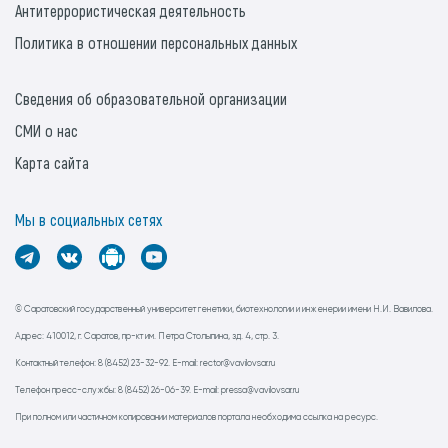
Антитеррористическая деятельность
Политика в отношении персональных данных
Сведения об образовательной организации
СМИ о нас
Карта сайта
Мы в социальных сетях
© Саратовский государственный университет генетики, биотехнологии и инженерии имени Н.И. Вавилова.
Адрес: 410012, г. Саратов, пр-кт им. Петра Столыпина, зд. 4, стр. 3.
Контактный телефон: 8 (8452) 23-32-92. E-mail: rector@vavilovsar.ru
Телефон пресс-службы: 8 (8452) 26-06-39. E-mail: pressa@vavilovsar.ru
При полном или частичном копировании материалов портала необходима ссылка на ресурс.