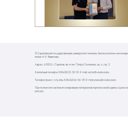
© Саратовский государственный университет генетики, биотехнологии и инженер
имени Н.И. Вавилова.
Адрес: 410012, г. Саратов, пр-кт им. Петра Столыпина, зд. 4, стр. 3.
Контактный телефон: 8 (8452) 23-32-92. E-mail: rector@vavilovsar.ru
Телефон пресс-службы: 8 (8452) 26-06-39. E-mail: pressa@vavilovsar.ru
При полном или частичном копировании материалов портала необходима ссылка н
ресурс.