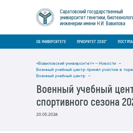
Институты
связям с общественностью
информационного центра
Геральдическая символика
Конференции Вавиловского
Саратовский государственный
Военный учебный центр
Отдел по социальной работе
Нормативные и справочно-
About Saratov
университет генетики, биотехнолог
Информационный блок
университета
Среднее профессиональное
информационные документы
Материально-технические условия
Объединенный совет обучающихся
инженерии имени Н.И. Вавилова
образование
About University
История университета
Научно-технический совет
для ОВЗ и инвалидов
Бакалавриат/специалитет
Contacts
ОБ УНИВЕРСИТЕТЕ
ПРИОРИТЕТ 2030^
ПОСТУП
«Вавиловский университет» —
Новости —
Военный учебный центр принял участие в тор
Военный учебный центр —
Военный учебный цент
спортивного сезона 20
20.05.2026