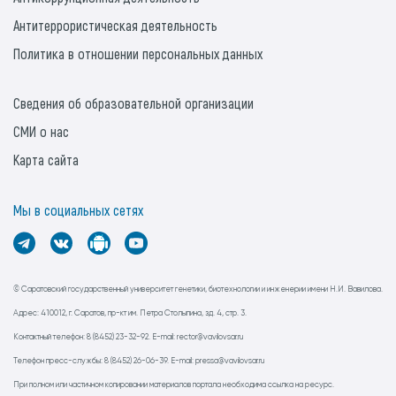
Антитеррористическая деятельность
Политика в отношении персональных данных
Сведения об образовательной организации
СМИ о нас
Карта сайта
Мы в социальных сетях
© Саратовский государственный университет генетики, биотехнологии и инженерии имени Н.И. Вавилова.
Адрес: 410012, г. Саратов, пр-кт им. Петра Столыпина, зд. 4, стр. 3.
Контактный телефон: 8 (8452) 23-32-92. E-mail: rector@vavilovsar.ru
Телефон пресс-службы: 8 (8452) 26-06-39. E-mail: pressa@vavilovsar.ru
При полном или частичном копировании материалов портала необходима ссылка на ресурс.