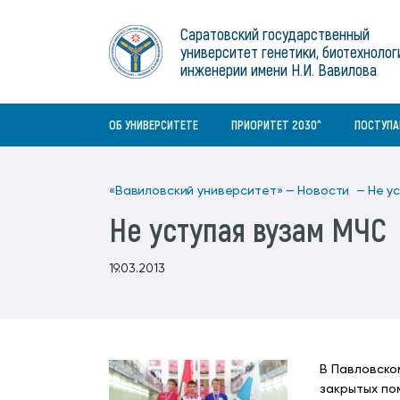
Институты
связям с общественностью
информационного центра
Геральдическая символика
Конференции Вавиловского
Саратовский государственный
Военный учебный центр
Отдел по социальной работе
Нормативные и справочно-
About Saratov
университет генетики, биотехнолог
Информационный блок
университета
Среднее профессиональное
информационные документы
Материально-технические условия
Объединенный совет обучающихся
инженерии имени Н.И. Вавилова
образование
About University
История университета
Научно-технический совет
для ОВЗ и инвалидов
Бакалавриат/специалитет
Contacts
ОБ УНИВЕРСИТЕТЕ
ПРИОРИТЕТ 2030^
ПОСТУП
«Вавиловский университет» —
Новости —
Не у
Не уступая вузам МЧС
19.03.2013
В Павловско
закрытых по