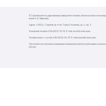
© Саратовский государственный университет генетики, биотехнологии и инженер
имени Н.И. Вавилова.
Адрес: 410012, г. Саратов, пр-кт им. Петра Столыпина, зд. 4, стр. 3.
Контактный телефон: 8 (8452) 23-32-92. E-mail: rector@vavilovsar.ru
Телефон пресс-службы: 8 (8452) 26-06-39. E-mail: pressa@vavilovsar.ru
При полном или частичном копировании материалов портала необходима ссылка н
ресурс.