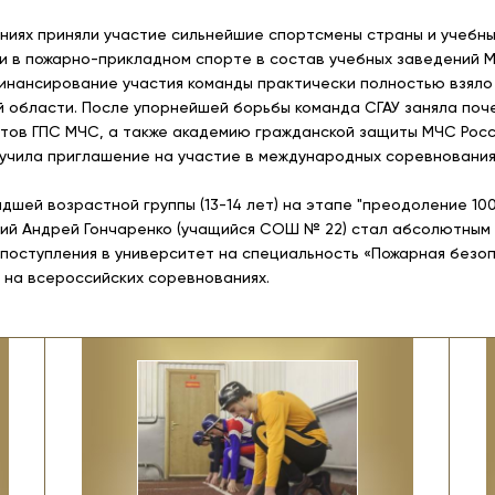
ниях приняли участие сильнейшие спортсмены страны и учебные
и в пожарно-прикладном спорте в состав учебных заведений МЧ
инансирование участия команды практически полностью взяло 
 области. После упорнейшей борьбы команда СГАУ заняла поч
утов ГПС МЧС, а также академию гражданской защиты МЧС Рос
лучила приглашение на участие в международных соревнования
шей возрастной группы (13-14 лет) на этапе "преодоление 10
ий Андрей Гончаренко (учащийся СОШ № 22) стал абсолютным 
оступления в университет на специальность «Пожарная безоп
У на всероссийских соревнованиях.