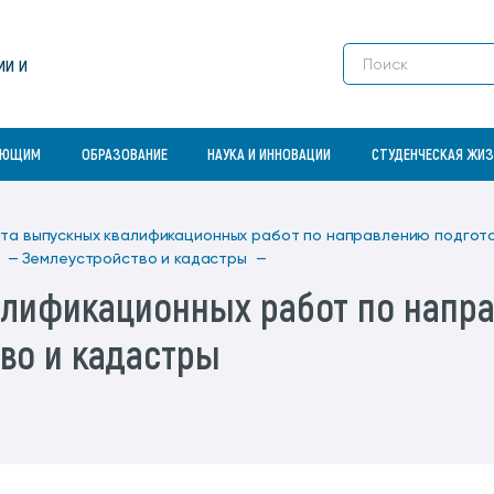
Платные образовательные услуги
студенческая организация
Конкурс на замещение должностей
свидетельства)
Электронные ресурсы для людей с
профессорско-преподавательского
ограниченными возможностями
Профессионально-общественная
Студенческие специализированные
Сектор патентования результатов
Dormitories
состава
здоровья
ии и
Магистратура
аккредитация
отряды
научно-исследовательской
Enrollment
Контактная информация
деятельности
Контактная информация
Аспирантура
Размер платы за проживание в
Учебное подразделение
студенческих общежитиях
«Спортивный комплекс»
Fields of Study for higher education
АЮЩИМ
ОБРАЗОВАНИЕ
НАУКА И ИННОВАЦИИ
СТУДЕНЧЕСКАЯ ЖИ
та выпускных квалификационных работ по направлению подгото
и —
Землеустройство и кадастры —
лификационных работ по напра
тво и кадастры