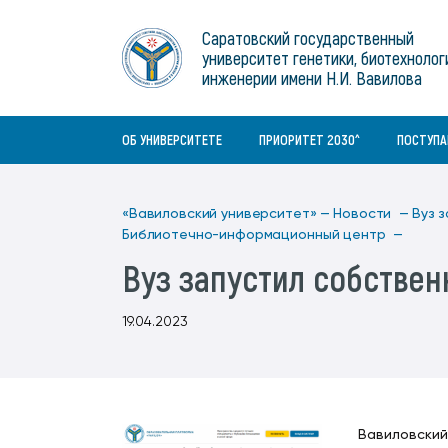
Институты
связям с общественностью
информационного центра
Геральдическая символика
Конференции Вавиловского
Саратовский государственный
Военный учебный центр
Отдел по социальной работе
Нормативные и справочно-
About Saratov
университет генетики, биотехнолог
Информационный блок
университета
Среднее профессиональное
информационные документы
Материально-технические условия
Объединенный совет обучающихся
инженерии имени Н.И. Вавилова
образование
About University
История университета
Научно-технический совет
для ОВЗ и инвалидов
Бакалавриат/специалитет
Contacts
ОБ УНИВЕРСИТЕТЕ
ПРИОРИТЕТ 2030^
ПОСТУП
«Вавиловский университет» —
Новости —
Вуз 
Библиотечно-информационный центр —
Вуз запустил собстве
19.04.2023
Вавиловский