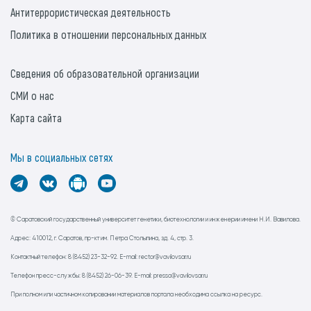
Антитеррористическая деятельность
Политика в отношении персональных данных
Сведения об образовательной организации
СМИ о нас
Карта сайта
Мы в социальных сетях
© Саратовский государственный университет генетики, биотехнологии и инженерии имени Н.И. Вавилова.
Адрес: 410012, г. Саратов, пр-кт им. Петра Столыпина, зд. 4, стр. 3.
Контактный телефон: 8 (8452) 23-32-92. E-mail: rector@vavilovsar.ru
Телефон пресс-службы: 8 (8452) 26-06-39. E-mail: pressa@vavilovsar.ru
При полном или частичном копировании материалов портала необходима ссылка на ресурс.