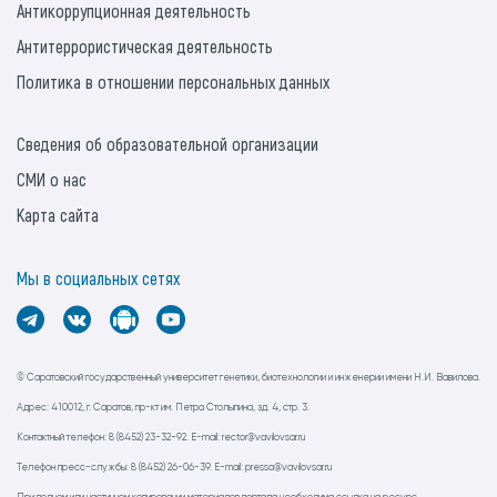
Антикоррупционная деятельность
Антитеррористическая деятельность
Политика в отношении персональных данных
Сведения об образовательной организации
СМИ о нас
Карта сайта
Мы в социальных сетях
© Саратовский государственный университет генетики, биотехнологии и инженерии имени Н.И. Вавилова.
Адрес: 410012, г. Саратов, пр-кт им. Петра Столыпина, зд. 4, стр. 3.
Контактный телефон: 8 (8452) 23-32-92. E-mail: rector@vavilovsar.ru
Телефон пресс-службы: 8 (8452) 26-06-39. E-mail: pressa@vavilovsar.ru