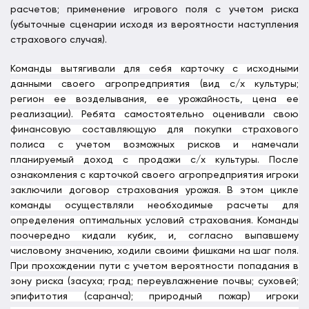
расчетов; применение игрового поля с учетом риска
(убыточные сценарии исходя из вероятности наступления
страхового случая).
Команды вытягивали для себя карточку с исходными
данными своего агропредприятия (вид с/х культуры;
регион ее возделывания, ее урожайность, цена ее
реализации). Ребята самостоятельно оценивали свою
финансовую составляющую для покупки страхового
полиса с учетом возможных рисков и намечали
планируемый доход с продажи с/х культуры. После
ознакомления с карточкой своего агропредприятия игроки
заключили договор страхования урожая. В этом цикле
команды осуществляли необходимые расчеты для
определения оптимальных условий страхования. Команды
поочередно кидали кубик, и, согласно выпавшему
числовому значению, ходили своими фишками на шаг поля.
При прохождении пути с учетом вероятности попадания в
зону риска (засуха; град; переувлажнение почвы; суховей;
эпифитотия (саранча); природный пожар) игроки