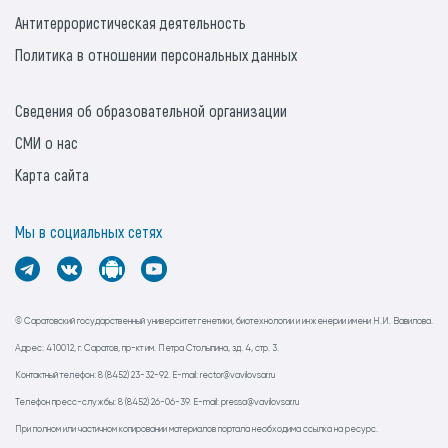
Антитеррористическая деятельность
Политика в отношении персональных данных
Сведения об образовательной организации
СМИ о нас
Карта сайта
Мы в социальных сетях
© Саратовский государственный университет генетики, биотехнологии и инженерии имени Н.И. Вавилова.
Адрес: 410012, г. Саратов, пр-кт им. Петра Столыпина, зд. 4, стр. 3.
Контактный телефон: 8 (8452) 23-32-92. E-mail: rector@vavilovsar.ru
Телефон пресс-службы: 8 (8452) 26-06-39. E-mail: pressa@vavilovsar.ru
При полном или частичном копировании материалов портала необходима ссылка на ресурс.