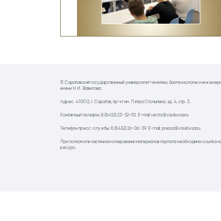
© Саратовский государственный университет генетики, биотехнологии и инженер
имени Н.И. Вавилова.
Адрес: 410012, г. Саратов, пр-кт им. Петра Столыпина, зд. 4, стр. 3.
Контактный телефон: 8 (8452) 23-32-92. E-mail: rector@vavilovsar.ru
Телефон пресс-службы: 8 (8452) 26-06-39. E-mail: pressa@vavilovsar.ru
При полном или частичном копировании материалов портала необходима ссылка н
ресурс.