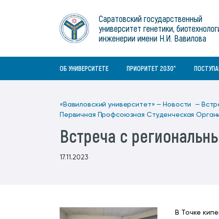
Институты
связям с общественностью
информационного центра
Геральдическая символика
Конференции Вавиловского
Саратовский государственный
Военный учебный центр
Отдел по социальной работе
Нормативные и справочно-
About Saratov
университет генетики, биотехнолог
Информационный блок
университета
Среднее профессиональное
информационные документы
Материально-технические условия
Объединенный совет обучающихся
инженерии имени Н.И. Вавилова
образование
About University
История университета
Научно-технический совет
для ОВЗ и инвалидов
Бакалавриат/специалитет
Contacts
ОБ УНИВЕРСИТЕТЕ
ПРИОРИТЕТ 2030^
ПОСТУП
«Вавиловский университет» —
Новости —
Встр
Первичная Профсоюзная Студенческая Орган
Встреча с региональн
17.11.2023
В Точке кип