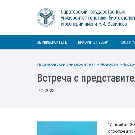
Институты
связям с общественностью
информационного центра
Геральдическая символика
Конференции Вавиловского
Саратовский государственный
Военный учебный центр
Отдел по социальной работе
Нормативные и справочно-
About Saratov
университет генетики, биотехнолог
Информационный блок
университета
Среднее профессиональное
информационные документы
Материально-технические условия
Объединенный совет обучающихся
инженерии имени Н.И. Вавилова
образование
About University
История университета
Научно-технический совет
для ОВЗ и инвалидов
Бакалавриат/специалитет
Contacts
ОБ УНИВЕРСИТЕТЕ
ПРИОРИТЕТ 2030^
ПОСТУП
«Вавиловский университет» —
Новости —
Встр
Встреча с представите
17.11.2025
17 ноября 2
агропредпри