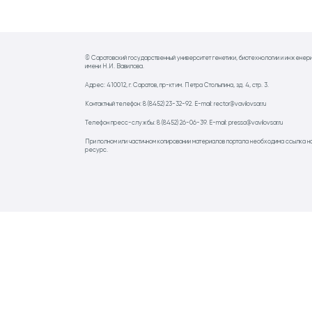
© Саратовский государственный университет генетики, биотехнологии и инженер
имени Н.И. Вавилова.
Адрес: 410012, г. Саратов, пр-кт им. Петра Столыпина, зд. 4, стр. 3.
Контактный телефон: 8 (8452) 23-32-92. E-mail: rector@vavilovsar.ru
Телефон пресс-службы: 8 (8452) 26-06-39. E-mail: pressa@vavilovsar.ru
При полном или частичном копировании материалов портала необходима ссылка н
ресурс.