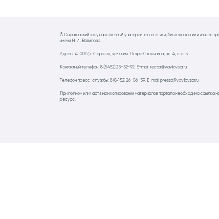
© Саратовский государственный университет генетики, биотехнологии и инженер
имени Н.И. Вавилова.
Адрес: 410012, г. Саратов, пр-кт им. Петра Столыпина, зд. 4, стр. 3.
Контактный телефон: 8 (8452) 23-32-92. E-mail: rector@vavilovsar.ru
Телефон пресс-службы: 8 (8452) 26-06-39. E-mail: pressa@vavilovsar.ru
При полном или частичном копировании материалов портала необходима ссылка н
ресурс.