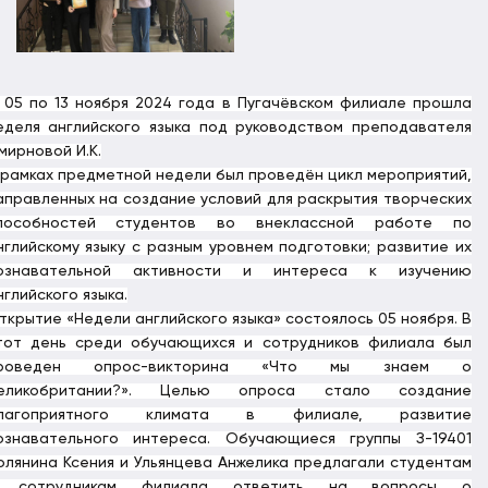
 05 по 13 ноября 2024 года в Пугачёвском филиале прошла
еделя английского языка под руководством преподавателя
мирновой И.К.
 рамках предметной недели был проведён цикл мероприятий,
аправленных на создание условий для раскрытия творческих
пособностей студентов во внеклассной работе по
нглийскому языку с разным уровнем подготовки; развитие их
ознавательной активности и интереса к изучению
нглийского языка.
ткрытие «Недели английского языка» состоялось 05 ноября. В
тот день среди обучающихся и сотрудников филиала был
роведен опрос-викторина «Что мы знаем о
еликобритании?».
Целью опроса стало создание
лагоприятного климата в филиале, развитие
ознавательного интереса. Обучающиеся группы З-19401
олянина Ксения и Ульянцева Анжелика предлагали студентам
 сотрудникам филиала ответить на вопросы о