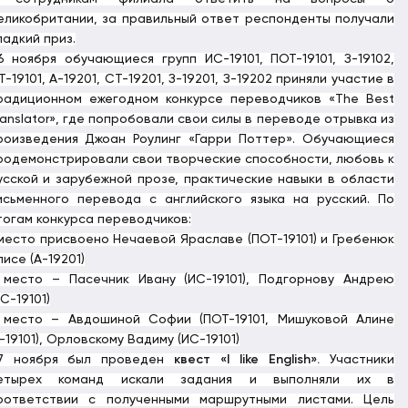
еликобритании, за правильный ответ респонденты получали
ладкий приз.
6 ноября обучающиеся групп ИС-19101, ПОТ-19101, З-19102,
Т-19101, А-19201, СТ-19201, З-19201, З-19202 приняли участие в
радиционном ежегодном конкурсе переводчиков «The Best
ranslator», где попробовали свои силы в переводе отрывка из
роизведения Джоан Роулинг «Гарри Поттер». Обучающиеся
родемонстрировали свои творческие способности, любовь к
усской и зарубежной прозе, практические навыки в области
исьменного перевода с английского языка на русский. По
тогам конкурса переводчиков:
 место присвоено Нечаевой Яраславе (ПОТ-19101) и Гребенюк
лисе (А-19201)
 место – Пасечник Ивану (ИС-19101), Подгорнову Андрею
ИС-19101)
 место –
Авдошиной Софии (ПОТ-19101, Мишуковой Алине
З-19101), Орловскому Вадиму (ИС-19101)
7 ноября был проведен
квест «
I
like
English
».
Участники
етырех команд искали задания и выполняли их в
оответствии с полученными маршрутными листами.
Цель