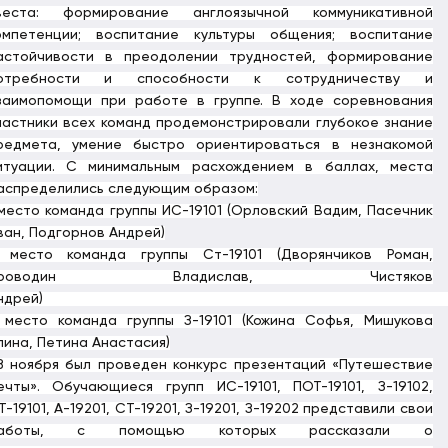
веста: формирование англоязычной коммуникативной
омпетенции; воспитание культуры общения; воспитание
астойчивости в преодолении трудностей, формирование
отребности и способности к сотрудничеству и
заимопомощи при работе в группе. В ходе соревнования
частники всех команд продемонстрировали глубокое знание
редмета, умение быстро ориентироваться в незнакомой
итуации. С минимальным расхождением в баллах, места
аспределились следующим образом:
 место команда группы
ИС-19101 (Орловский Вадим, Пасечник
ван, Подгорнов Андрей)
 место команда группы
Ст-19101 (Дворянчиков Роман,
Проводин Владислав, Чистяков
Андрей
 место команда группы З-19101 (Кожина Софья, Мишукова
лина, Петина Анастасия)
8 ноября был проведен конкурс презентаций «Путешествие
ечты».
Обучающиеся групп ИС-19101, ПОТ-19101, З-19102,
Т-19101, А-19201, СТ-19201, З-19201, З-19202 представили свои
аботы, с помощью которых рассказали о