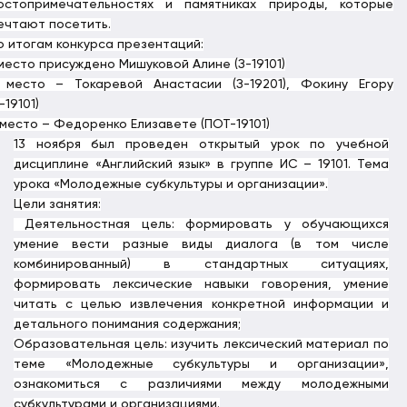
остопримечательностях и памятниках природы, которые
ечтают посетить.
о итогам конкурса презентаций:
 место присуждено Мишуковой Алине (З-19101)
 место – Токаревой Анастасии (З-19201), Фокину Егору
-19101)
 место – Федоренко Елизавете (ПОТ-19101)
13 ноября был проведен открытый урок по учебной
дисциплине «Английский язык» в группе ИС – 19101. Тема
урока «Молодежные субкультуры и организации».
Цели занятия:
Деятельностная цель: формировать у обучающихся
умение вести разные виды диалога (в том числе
комбинированный) в стандартных ситуациях,
формировать лексические навыки говорения, умение
читать с целью извлечения конкретной информации и
детального понимания содержания;
Образовательная цель: изучить лексический материал по
теме «Молодежные субкультуры и организации»,
ознакомиться с различиями между молодежными
субкультурами и организациями.