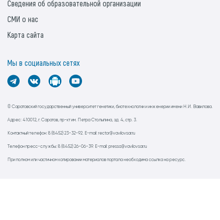
Сведения об образовательной организации
СМИ о нас
Карта сайта
Мы в социальных сетях
© Саратовский государственный университет генетики, биотехнологии и инженерии имени Н.И. Вавилова.
Адрес: 410012, г. Саратов, пр-кт им. Петра Столыпина, зд. 4, стр. 3.
Контактный телефон: 8 (8452) 23-32-92. E-mail: rector@vavilovsar.ru
Телефон пресс-службы: 8 (8452) 26-06-39. E-mail: pressa@vavilovsar.ru
При полном или частичном копировании материалов портала необходима ссылка на ресурс.