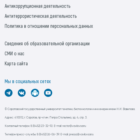
Антикоррупционная деятельность
Антитеррористическая деятельность
Политика в отношении персональных данных
Сведения об образовательной организации
СМИ о нас
Карта сайта
Мы в социальных сетях
© Саратовский государственный университет генетики, биотехнологии и инженерии имени Н.И. Вавилова.
Адрес: 410012, г. Саратов, пр-кт им. Петра Столыпина, зд. 4, стр. 3.
Контактный телефон: 8 (8452) 23-32-92. E-mail: rector@vavilovsar.ru
Телефон пресс-службы: 8 (8452) 26-06-39. E-mail: pressa@vavilovsar.ru