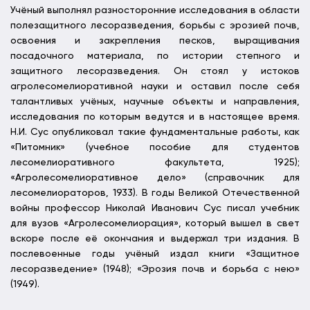
Учёный выполнял разносторонние исследования в области
полезащитного лесоразведения, борьбы с эрозией почв,
освоения и закрепления песков, выращивания
посадочного материала, по истории степного и
защитного лесоразведения. Он стоял у истоков
агролесомелиоративной науки и оставил после себя
талантливых учёных, научные объекты и направления,
исследования по которым ведутся и в настоящее время.
Н.И. Сус опубликовал такие фундаментальные работы, как
«Питомник» (учебное пособие для студентов
лесомелиоративного факультета, 1925);
«Агролесомелиоративное дело» (справочник для
лесомелиораторов, 1933). В годы Великой Отечественной
войны профессор Николай Иванович Сус писал учебник
для вузов «Агролесомелиорация», который вышел в свет
вскоре после её окончания и выдержал три издания. В
послевоенные годы учёный издал книги «Защитное
лесоразведение» (1948); «Эрозия почв и борьба с нею»
(1949).