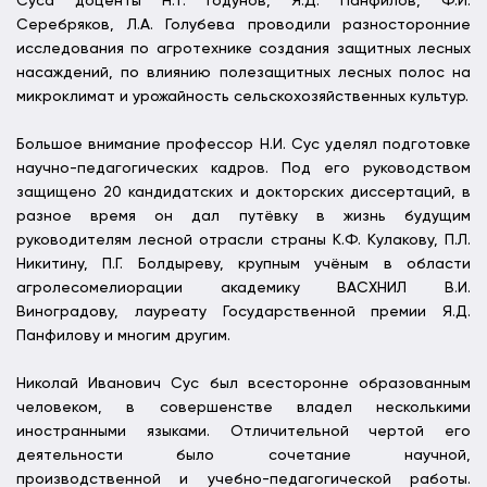
Суса доценты Н.Т. Годунов, Я.Д. Панфилов, Ф.И.
Серебряков, Л.А. Голубева проводили разносторонние
исследования по агротехнике создания защитных лесных
насаждений, по влиянию полезащитных лесных полос на
микроклимат и урожайность сельскохозяйственных культур.
Большое внимание профессор Н.И. Сус уделял подготовке
научно-педагогических кадров. Под его руководством
защищено 20 кандидатских и докторских диссертаций, в
разное время он дал путёвку в жизнь будущим
руководителям лесной отрасли страны К.Ф. Кулакову, П.Л.
Никитину, П.Г. Болдыреву, крупным учёным в области
агролесомелиорации академику ВАСХНИЛ В.И.
Виноградову, лауреату Государственной премии Я.Д.
Панфилову и многим другим.
Николай Иванович Сус был всесторонне образованным
человеком, в совершенстве владел несколькими
иностранными языками. Отличительной чертой его
деятельности было сочетание научной,
производственной и учебно-педагогической работы.