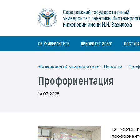
Институты
связям с общественностью
информационного центра
Геральдическая символика
Конференции Вавиловского
Саратовский государственный
Военный учебный центр
Отдел по социальной работе
Нормативные и справочно-
About Saratov
университет генетики, биотехнолог
Информационный блок
университета
Среднее профессиональное
информационные документы
Материально-технические условия
Объединенный совет обучающихся
инженерии имени Н.И. Вавилова
образование
About University
История университета
Научно-технический совет
для ОВЗ и инвалидов
Бакалавриат/специалитет
Contacts
ОБ УНИВЕРСИТЕТЕ
ПРИОРИТЕТ 2030^
ПОСТУП
«Вавиловский университет» —
Новости —
Проф
Профориентация
14.03.2025
13 марта п
профориент