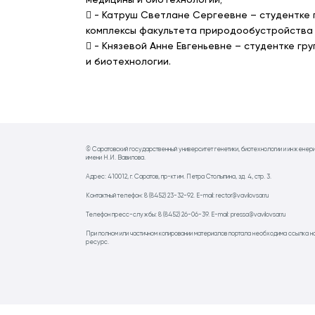
медицины и биотехнологии;
 - Катруш Светлане Сергеевне – студентке 
комплексы факультета природообустройства 
 - Князевой Анне Евгеньевне – студентке г
и биотехнологии.
© Саратовский государственный университет генетики, биотехнологии и инженер
имени Н.И. Вавилова.
Адрес: 410012, г. Саратов, пр-кт им. Петра Столыпина, зд. 4, стр. 3.
Контактный телефон: 8 (8452) 23-32-92. E-mail: rector@vavilovsar.ru
Телефон пресс-службы: 8 (8452) 26-06-39. E-mail: pressa@vavilovsar.ru
При полном или частичном копировании материалов портала необходима ссылка н
ресурс.