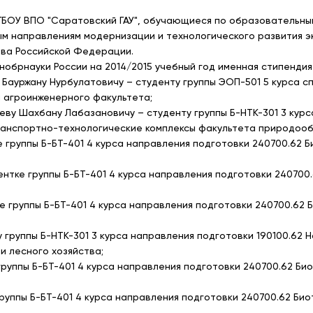
БОУ ВПО "Саратовский ГАУ", обучающиеся по образовательн
м направлениям модернизации и технологического развития э
ва Российской Федерации.
нобрнауки России на 2014/2015 учебный год именная стипендия
у Бауржану Нурбулатовичу – студенту группы ЭОП-501 5 курса 
 агроинженерного факультета;
иеву Шахбану Лабазановичу – студенту группы Б-НТК-301 3 курс
анспортно-технологические комплексы факультета природообу
е группы Б-БТ-401 4 курса направления подготовки 240700.62
нтке группы Б-БТ-401 4 курса направления подготовки 240700
е группы Б-БТ-401 4 курса направления подготовки 240700.62
 группы Б-НТК-301 3 курса направления подготовки 190100.62
и лесного хозяйства;
 группы Б-БТ-401 4 курса направления подготовки 240700.62 Б
руппы Б-БТ-401 4 курса направления подготовки 240700.62 Би