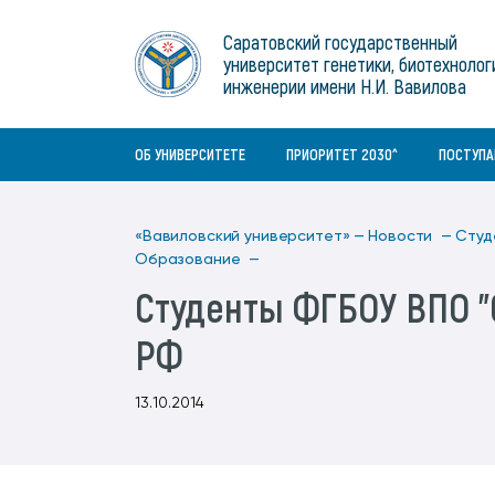
Институты
связям с общественностью
информационного центра
Геральдическая символика
Конференции Вавиловского
Саратовский государственный
Военный учебный центр
Отдел по социальной работе
Нормативные и справочно-
About Saratov
университет генетики, биотехнолог
Информационный блок
университета
Среднее профессиональное
информационные документы
Материально-технические условия
Объединенный совет обучающихся
инженерии имени Н.И. Вавилова
образование
About University
История университета
Научно-технический совет
для ОВЗ и инвалидов
Бакалавриат/специалитет
Contacts
ОБ УНИВЕРСИТЕТЕ
ПРИОРИТЕТ 2030^
ПОСТУП
«Вавиловский университет» —
Новости —
Студ
Образование —
Студенты ФГБОУ ВПО "
РФ
13.10.2014