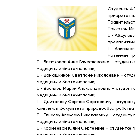
Студенты ФГ
приоритетны
Правительст
Приказом Ми
 - Абдулов
предприятий
 - Алигадж
Наземные тр
 - Битюковой Анне Вячеславовне – студентк
медицины и биотехнологии;
 - Ванюшкиной Светлане Николаевне – студе
медицины и биотехнологии;
 - Василец Марии Александровне – студентк
медицины и биотехнологии;
 - Дмитриеву Сергею Сергеевичу – студенту
комплексы факультета природообустройства 
 - Елисову Алексею Николаевичу – студенту
медицины и биотехнологии;
 - Кармеевой Юлии Сергеевне – студентке г