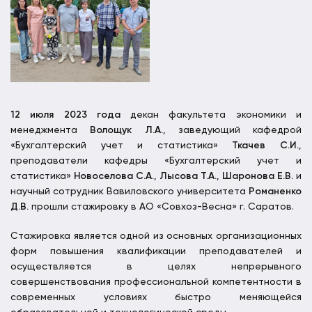
12 июля 2023 года
декан факультета экономики и
менеджмента
Волощук Л.А.
, заведующий кафедрой
«Бухгалтерский учет и статистика»
Ткачев С.И.
,
преподаватели кафедры «Бухгалтерский учет и
статистика»
Новоселова С.А.
,
Лысова Т.А.
,
Шаронова Е.В.
и
научный сотрудник Вавиловского университета
Романенко
Д.В.
прошли стажировку в АО «Совхоз-Весна» г. Саратов.
Стажировка является одной из основных организационных
форм повышения квалификации преподавателей и
осуществляется в целях непрерывного
совершенствования профессиональной компетентности в
современных условиях быстро меняющейся