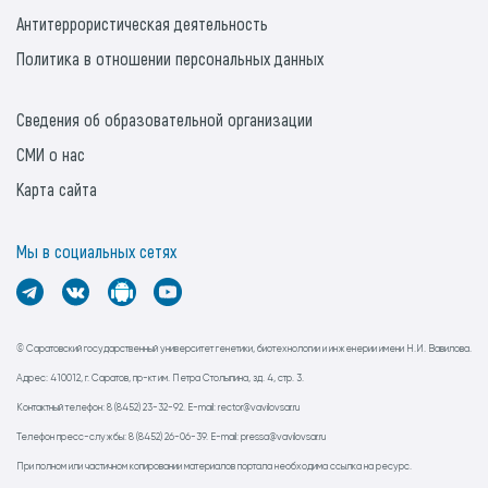
Антитеррористическая деятельность
Политика в отношении персональных данных
Сведения об образовательной организации
СМИ о нас
Карта сайта
Мы в социальных сетях
© Саратовский государственный университет генетики, биотехнологии и инженерии имени Н.И. Вавилова.
Адрес: 410012, г. Саратов, пр-кт им. Петра Столыпина, зд. 4, стр. 3.
Контактный телефон: 8 (8452) 23-32-92. E-mail: rector@vavilovsar.ru
Телефон пресс-службы: 8 (8452) 26-06-39. E-mail: pressa@vavilovsar.ru
При полном или частичном копировании материалов портала необходима ссылка на ресурс.