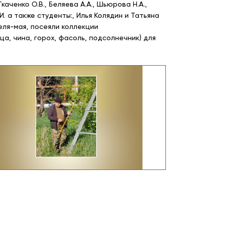
ченко О.В., Беляева А.А., Шьюрова Н.А.,
И. а также студенты:, Илья Колядин и Татьяна
еля-мая, посеяли коллекции
ца, чина, горох, фасоль, подсолнечник) для