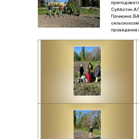
преподавате
Субботин А.Г
Пачикина (БА
сельскохозяй
проведения 