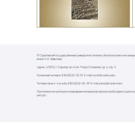
© Саратовский государственный университет генетики, биотехнологии и инженер
имени Н.И. Вавилова.
Адрес: 410012, г. Саратов, пр-кт им. Петра Столыпина, зд. 4, стр. 3.
Контактный телефон: 8 (8452) 23-32-92. E-mail: rector@vavilovsar.ru
Телефон пресс-службы: 8 (8452) 26-06-39. E-mail: pressa@vavilovsar.ru
При полном или частичном копировании материалов портала необходима ссылка н
ресурс.