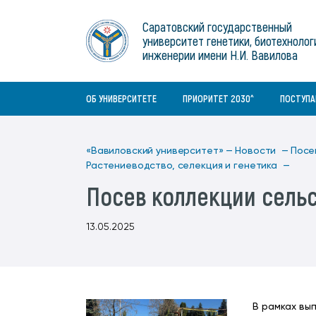
Институты
связям с общественностью
информационного центра
Геральдическая символика
Конференции Вавиловского
Саратовский государственный
Военный учебный центр
Отдел по социальной работе
Нормативные и справочно-
About Saratov
университет генетики, биотехнолог
Информационный блок
университета
Среднее профессиональное
информационные документы
Материально-технические условия
Объединенный совет обучающихся
инженерии имени Н.И. Вавилова
образование
About University
История университета
Научно-технический совет
для ОВЗ и инвалидов
Бакалавриат/специалитет
Contacts
ОБ УНИВЕРСИТЕТЕ
ПРИОРИТЕТ 2030^
ПОСТУП
«Вавиловский университет» —
Новости —
Посе
Растениеводство, селекция и генетика —
Посев коллекции сель
13.05.2025
В рамках вы