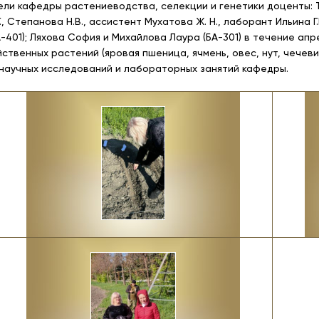
ли кафедры растениеводства, селекции и генетики доценты: Тка
., Степанова Н.В., ассистент Мухатова Ж. Н., лаборант Ильина Г.
-401); Ляхова София и Михайлова Лаура (БА-301) в течение апр
ственных растений (яровая пшеница, ячмень, овес, нут, чечеви
научных исследований и лабораторных занятий кафедры.