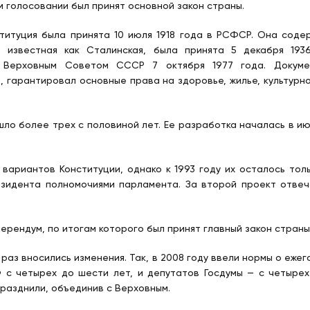
 голосовании был принят основной закон страны.
титуция была принята 10 июля 1918 года в РСФСР. Она содер
я, известная как Сталинская, была принята 5 декабря 19
 Верховным Советом СССР 7 октября 1977 года. Докумен
, гарантировал основные права на здоровье, жилье, культурн
ло более трех с половиной лет. Ее разработка началась в ию
вариантов Конституции, однако к 1993 году их осталось тол
езидента полномочиями парламента. За второй проект отве
ерендум, по итогам которого был принят главный закон страны.
 раз вносились изменения. Так, в 2008 году ввели нормы о еже
с четырех до шести лет, и депутатов Госдумы — с четырех 
разднили, объединив с Верховным.