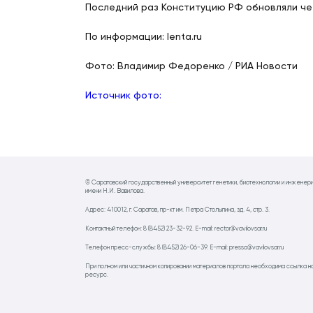
Последний раз Конституцию РФ обновляли чет
По информации: lenta.ru
Фото: Владимир Федоренко / РИА Новости
Источник фото:
© Саратовский государственный университет генетики, биотехнологии и инженер
имени Н.И. Вавилова.
Адрес: 410012, г. Саратов, пр-кт им. Петра Столыпина, зд. 4, стр. 3.
Контактный телефон: 8 (8452) 23-32-92. E-mail: rector@vavilovsar.ru
Телефон пресс-службы: 8 (8452) 26-06-39. E-mail: pressa@vavilovsar.ru
При полном или частичном копировании материалов портала необходима ссылка н
ресурс.