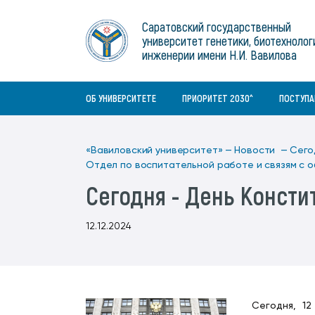
Институты
связям с общественностью
информационного центра
Геральдическая символика
Конференции Вавиловского
Саратовский государственный
Военный учебный центр
Отдел по социальной работе
Нормативные и справочно-
About Saratov
университет генетики, биотехнолог
Информационный блок
университета
Среднее профессиональное
информационные документы
Материально-технические условия
Объединенный совет обучающихся
инженерии имени Н.И. Вавилова
образование
About University
История университета
Научно-технический совет
для ОВЗ и инвалидов
Бакалавриат/специалитет
Contacts
ОБ УНИВЕРСИТЕТЕ
ПРИОРИТЕТ 2030^
ПОСТУП
«Вавиловский университет» —
Новости —
Сего
Отдел по воспитательной работе и связям с
Сегодня - День Консти
12.12.2024
Сегодня, 1