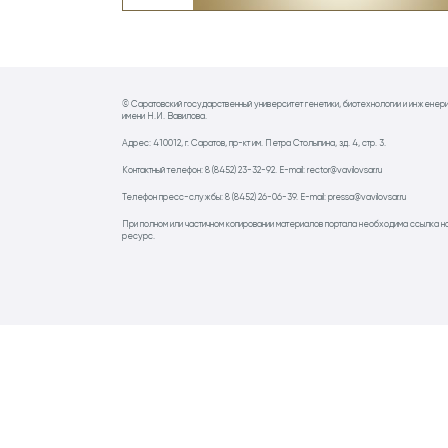
© Саратовский государственный университет генетики, биотехнологии и инженер
имени Н.И. Вавилова.
Адрес: 410012, г. Саратов, пр-кт им. Петра Столыпина, зд. 4, стр. 3.
Контактный телефон: 8 (8452) 23-32-92. E-mail: rector@vavilovsar.ru
Телефон пресс-службы: 8 (8452) 26-06-39. E-mail: pressa@vavilovsar.ru
При полном или частичном копировании материалов портала необходима ссылка н
ресурс.