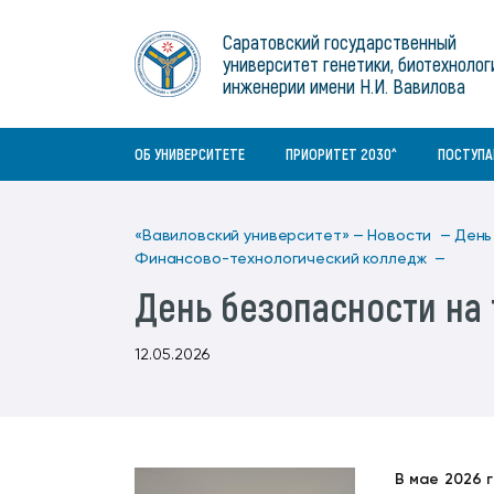
Институты
связям с общественностью
информационного центра
Геральдическая символика
Конференции Вавиловского
Саратовский государственный
Военный учебный центр
Отдел по социальной работе
Нормативные и справочно-
About Saratov
университет генетики, биотехнолог
Информационный блок
университета
Среднее профессиональное
информационные документы
Материально-технические условия
Объединенный совет обучающихся
инженерии имени Н.И. Вавилова
образование
About University
История университета
Научно-технический совет
для ОВЗ и инвалидов
Бакалавриат/специалитет
Contacts
ОБ УНИВЕРСИТЕТЕ
ПРИОРИТЕТ 2030^
ПОСТУП
«Вавиловский университет» —
Новости —
День
Финансово-технологический колледж —
День безопасности на 
12.05.2026
В мае 2026 