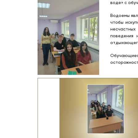
воде
» с обу
Водоемы явл
чтобы искуп
несчастных
поведения 
отдыхающег
Обучающиес
осторожност