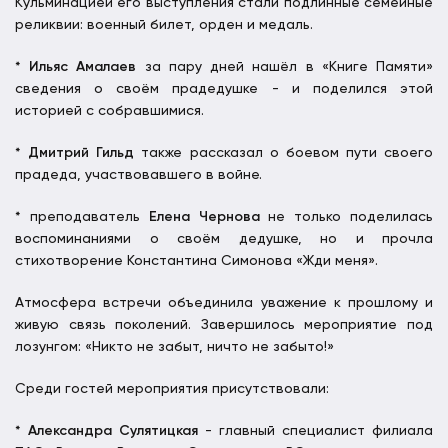
Кульминацией его выступления стали подлинные семейные
реликвии: военный билет, орден и медаль.
*
Ильяс Амалаев
за пару дней нашёл в «Книге Памяти»
сведения о своём прадедушке - и поделился этой
историей с собравшимися.
*
Дмитрий Гильд
также рассказал о боевом пути своего
прадеда, участвовавшего в войне.
* преподаватель
Елена Чернова
не только поделилась
воспоминаниями о своём дедушке, но и прочла
стихотворение Константина Симонова «Жди меня».
Атмосфера встречи объединила уважение к прошлому и
живую связь поколений. Завершилось мероприятие под
лозунгом: «Никто не забыт, ничто не забыто!»
Среди гостей мероприятия присутствовали:
*
Александра Сулятицкая
- главный специалист филиала