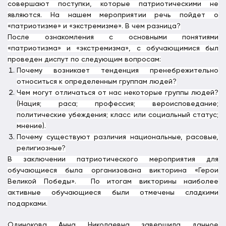
совершают поступки, которые патриотическими не
являются. На нашем мероприятии речь пойдет о
«патриотизме» и «экстремизме». В чем разница?
После ознакомления с основными понятиями
«патриотизма» и «экстремизма», с обучающимися был
проведен диспут по следующим вопросам:
Почему возникает тенденция пренебрежительно
относиться к определенным группам людей?
Чем могут отличаться от нас некоторые группы людей?
(Нация; раса; профессия; вероисповедание;
политические убеждения; класс или социальный статус;
мнение).
Почему существуют различия национальные, расовые,
религиозные?
В заключении патриотического мероприятия для
обучающиеся была организована викторина «Герои
Великой Победы».
По итогам викторины наиболее
активные обучающиеся были отмечены сладкими
подарками.
Одинокова Анна Николаевна завершила данное