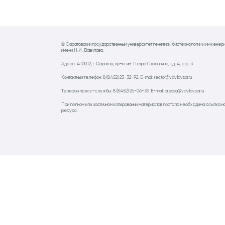
© Саратовский государственный университет генетики, биотехнологии и инженер
имени Н.И. Вавилова.
Адрес: 410012, г. Саратов, пр-кт им. Петра Столыпина, зд. 4, стр. 3.
Контактный телефон: 8 (8452) 23-32-92. E-mail: rector@vavilovsar.ru
Телефон пресс-службы: 8 (8452) 26-06-39. E-mail: pressa@vavilovsar.ru
При полном или частичном копировании материалов портала необходима ссылка н
ресурс.