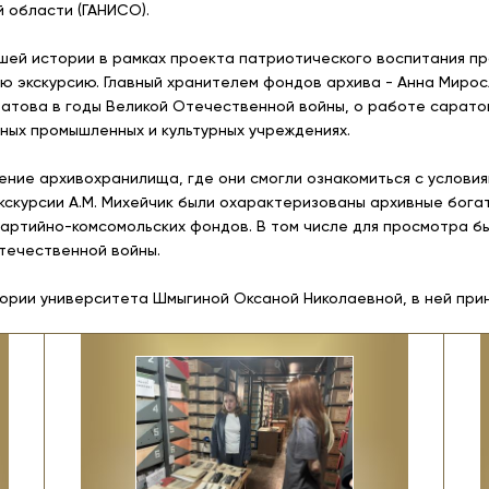
 области (ГАНИСО).
шей истории в рамках проекта патриотического воспитания пр
ю экскурсию. Главный хранителем фондов архива - Анна Миро
атова в годы Великой Отечественной войны, о работе саратов
ных промышленных и культурных учреждениях.
ние архивохранилища, где они смогли ознакомиться с условия
экскурсии А.М. Михейчик были охарактеризованы архивные бог
партийно-комсомольских фондов. В том числе для просмотра 
течественной войны.
ории университета Шмыгиной Оксаной Николаевной, в ней приня