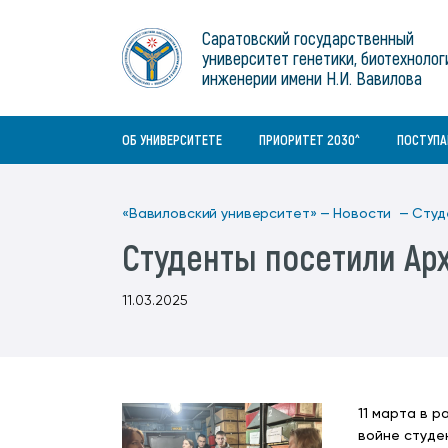
Институты
связям с общественностью
информационного центра
Геральдическая символика
Конференции Вавиловского
Саратовский государственный
Военный учебный центр
Отдел по социальной работе
Нормативные и справочно-
About Saratov
университет генетики, биотехнолог
Информационный блок
университета
Среднее профессиональное
информационные документы
Материально-технические условия
Объединенный совет обучающихся
инженерии имени Н.И. Вавилова
образование
About University
История университета
Научно-технический совет
для ОВЗ и инвалидов
Бакалавриат/специалитет
Contacts
ОБ УНИВЕРСИТЕТЕ
ПРИОРИТЕТ 2030^
ПОСТУП
«Вавиловский университет» —
Новости —
Студ
Студенты посетили Ар
11.03.2025
11 марта в 
войне студе