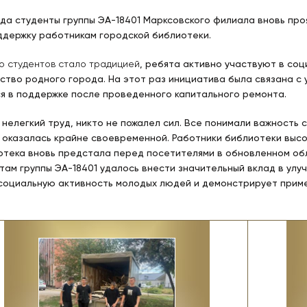
года студенты группы ЭА-18401 Марксовского филиала вновь пр
ддержку работникам городской библиотеки.
о студентов стало традицией
, ребята активно участвуют в соц
ство родного города. На этот раз инициатива была связана с 
 в поддержке после проведенного капитального ремонта.
 нелегкий труд, никто не пожалел сил. Все понимали важность 
оказалась крайне своевременной. Работники библиотеки высок
отека вновь предстала перед посетителями в обновленном о
там группы ЭА-18401 удалось внести значительный вклад в ул
 социальную активность молодых людей и демонстрирует прим