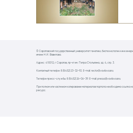
© Саратовский государственный университет генетики, биотехнологии и инженер
имени Н.И. Вавилова.
Адрес: 410012, г. Саратов, пр-кт им. Петра Столыпина, зд. 4, стр. 3.
Контактный телефон: 8 (8452) 23-32-92. E-mail: rector@vavilovsar.ru
Телефон пресс-службы: 8 (8452) 26-06-39. E-mail: pressa@vavilovsar.ru
При полном или частичном копировании материалов портала необходима ссылка н
ресурс.