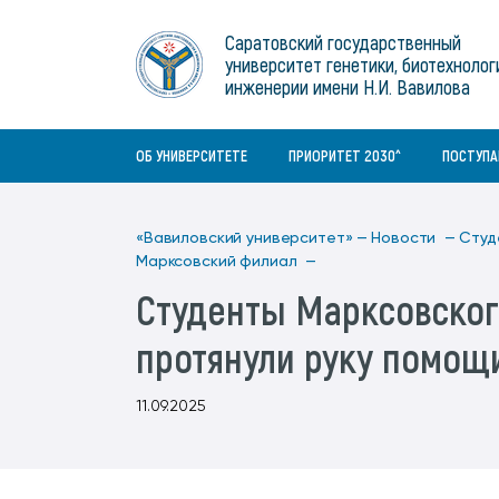
Институты
связям с общественностью
информационного центра
Геральдическая символика
Конференции Вавиловского
Саратовский государственный
Военный учебный центр
Отдел по социальной работе
Нормативные и справочно-
About Saratov
университет генетики, биотехнолог
Информационный блок
университета
Среднее профессиональное
информационные документы
Материально-технические условия
Объединенный совет обучающихся
инженерии имени Н.И. Вавилова
образование
About University
История университета
Научно-технический совет
для ОВЗ и инвалидов
Бакалавриат/специалитет
Contacts
ОБ УНИВЕРСИТЕТЕ
ПРИОРИТЕТ 2030^
ПОСТУП
«Вавиловский университет» —
Новости —
Студ
Марксовский филиал —
Студенты Марксовског
протянули руку помощ
11.09.2025