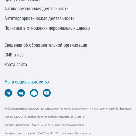
Антикоррупционная деятельность
Антитеррористическая деятельность
Политика в отношении персональных данных
Сведения об образовательной организации
СМИ о нас
Карта сайта
Мы в социальных сетях
© Саратовский государственный университет генетики, биотехнологии и инженерии имени Н.И. Вавилова.
Адрес: 410012, г. Саратов, пр-кт им. Петра Столыпина, зд. 4, стр. 3.
Контактный телефон: 8 (8452) 23-32-92. E-mail: rector@vavilovsar.ru
Телефон пресс-службы: 8 (8452) 26-06-39. E-mail: pressa@vavilovsar.ru