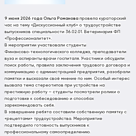
9
июня
2026
года
Ольга
Романова
провела
кураторский
час на тему «Дискуссионный
клуб»
о
трудоустройстве
выпускников
специальности 36.02.01. Ветеринария ФП
«Профессионалитет
».
В
мероприятии
участвовали
студенты
Финансово‑технологического
колледжа,
преподаватели
вуза
и
аспиранты‑врачи
госпиталя.
Участники
обсудили
поиск
работы,
правила
заключения
трудового
договора
и
коммуникацию
с
администрацией
предприятия,
разобрали
памятки
и
высказали
своё
мнение
по
ним.
Особый
интерес
вызвала
тема
стереотипов
при
устройстве
на
престижную
работу
— студенты
посмотрели
ролики
о
подготовке
к
собеседованию
и
способах
зарекомендовать
себя.
В
завершение
ребята
составили
собственную
памятку
с
«рецептами»
трудоустройства.
Мероприятие
подтвердило
готовность
выпускников
к
профессиональному
самоопределению.