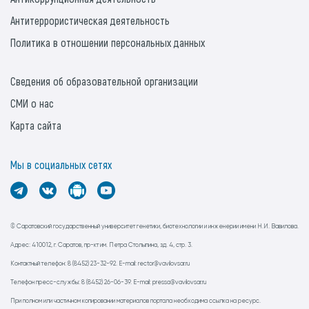
Антитеррористическая деятельность
Политика в отношении персональных данных
Сведения об образовательной организации
СМИ о нас
Карта сайта
Мы в социальных сетях
© Саратовский государственный университет генетики, биотехнологии и инженерии имени Н.И. Вавилова.
Адрес: 410012, г. Саратов, пр-кт им. Петра Столыпина, зд. 4, стр. 3.
Контактный телефон: 8 (8452) 23-32-92. E-mail: rector@vavilovsar.ru
Телефон пресс-службы: 8 (8452) 26-06-39. E-mail: pressa@vavilovsar.ru
При полном или частичном копировании материалов портала необходима ссылка на ресурс.