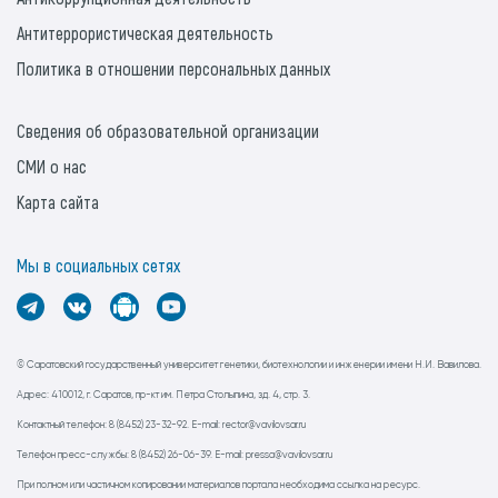
Антитеррористическая деятельность
Политика в отношении персональных данных
Сведения об образовательной организации
СМИ о нас
Карта сайта
Мы в социальных сетях
© Саратовский государственный университет генетики, биотехнологии и инженерии имени Н.И. Вавилова.
Адрес: 410012, г. Саратов, пр-кт им. Петра Столыпина, зд. 4, стр. 3.
Контактный телефон: 8 (8452) 23-32-92. E-mail: rector@vavilovsar.ru
Телефон пресс-службы: 8 (8452) 26-06-39. E-mail: pressa@vavilovsar.ru
При полном или частичном копировании материалов портала необходима ссылка на ресурс.