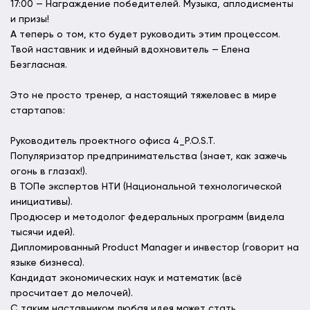
17:00 — Награждение победителей. Музыка, аплодисменты
и призы!
А теперь о том, кто будет руководить этим процессом.
Твой наставник и идейный вдохновитель — Елена
Безгласная.
Это не просто тренер, а настоящий тяжеловес в мире
стартапов:
Руководитель проектного офиса 4_P.O.S.T.
Популяризатор предпринимательства (знает, как зажечь
огонь в глазах!).
В ТОПе экспертов НТИ (Национальной технологической
инициативы).
Продюсер и методолог федеральных программ (видела
тысячи идей).
Дипломированный Product Manager и инвестор (говорит на
языке бизнеса).
Кандидат экономических наук и математик (всё
просчитает до мелочей).
С таким наставником любая идея может стать