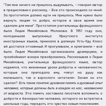
"Там мне ничего не пришлось выдумывать, - говорил автор
в предисловии к рассказу, - Все это происходило со мной.
За прототипом далеко идти не пришлось. Мне нужно было
вернуть людям то добро, которое в свое время они
сделали для меня". Прототипом учительницы французского
была Лидия Михайловна Молокова. В 1951 году она,
молоденькая выпускница Иркутского института
иностранных языков, приехала в далекую Усть-Уду. Класс
ей достался отчаянный. И прогуливали, и хулиганили – всё
было. Лидия Михайловна организовала драмкружок, и
«разбойники» вскоре преобразились. Рассказывая о Лидии
Михайловне, учительнице французского языка, автор
надеялся, что жизненные уроки доброты и человечности,
которые она преподала ему, «лягут на душу как
маленького, так и взрослого читателя». Зачем он это
сделал?
Есть такие понятия: духовная память и духовный опыт
человека, которые должны быть в каждом из нас, независимо
от возраста
. Эта память заставила писателя вспомнить о
доброте и бескорыстии человека, которого он встретил в
школьные годы, передать это чувство новым поколениям.