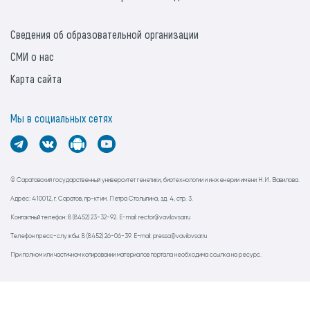
Сведения об образовательной организации
СМИ о нас
Карта сайта
Мы в социальных сетях
© Саратовский государственный университет генетики, биотехнологии и инженерии имени Н.И. Вавилова.
Адрес: 410012, г. Саратов, пр-кт им. Петра Столыпина, зд. 4, стр. 3.
Контактный телефон: 8 (8452) 23-32-92. E-mail: rector@vavilovsar.ru
Телефон пресс-службы: 8 (8452) 26-06-39. E-mail: pressa@vavilovsar.ru
При полном или частичном копировании материалов портала необходима ссылка на ресурс.