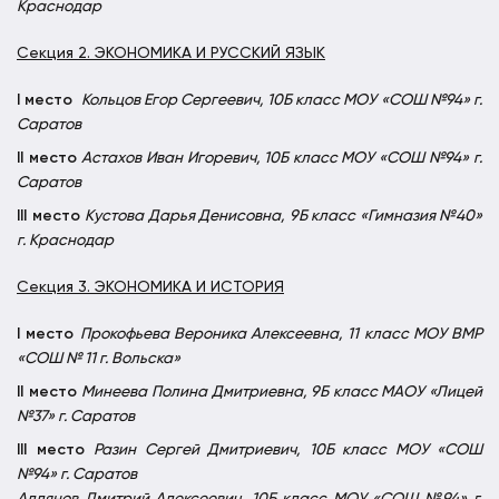
Краснодар
Секция 2. ЭКОНОМИКА И РУССКИЙ ЯЗЫК
I
место
Кольцов Егор Сергеевич, 10Б класс МОУ «СОШ №94» г.
Саратов
II
место
Астахов Иван Игоревич, 10Б класс МОУ «СОШ №94» г.
Саратов
III
место
Кустова Дарья Денисовна, 9Б класс «Гимназия №40»
г. Краснодар
Секция 3. ЭКОНОМИКА И ИСТОРИЯ
I
место
Прокофьева Вероника Алексеевна, 11 класс МОУ ВМР
«СОШ № 11 г. Вольска»
II
место
Минеева Полина Дмитриевна, 9Б класс
МАОУ «Лицей
№37» г. Саратов
III
место
Разин Сергей Дмитриевич, 10Б класс МОУ «СОШ
№94» г. Саратов
Аллянов Дмитрий Алексеевич, 10Б класс МОУ «СОШ №94» г.