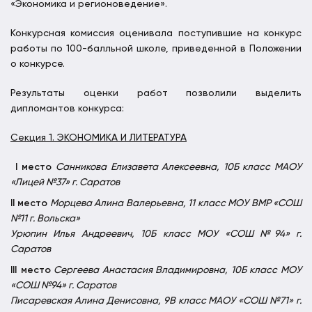
«Экономика и регионоведение».
Конкурсная комиссия оценивала поступившие на конкурс
работы по 100-балльной школе, приведенной в Положении
о конкурсе.
Результаты оценки работ позволили выделить
дипломантов конкурса:
Секция 1. ЭКОНОМИКА И ЛИТЕРАТУРА
I
место
Санникова Елизавета Алексеевна, 10Б класс
МАОУ
«Лицей №37» г. Саратов
II
место
Морцева Алина Валерьевна, 11 класс
МОУ ВМР «СОШ
№11 г. Вольска»
Урюпин Илья Андреевич, 10Б класс МОУ «СОШ №94» г.
Саратов
III
место
Сергеева Анастасия Владимировна, 10Б класс МОУ
«СОШ №94» г. Саратов
Писаревская Алина Денисовна, 9В класс МАОУ «СОШ №71» г.