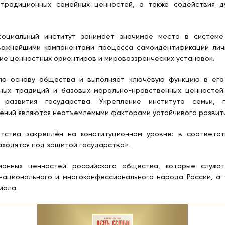
 традиционных семейных ценностей, а также содействия д
социальный институт занимает значимое место в систем
важнейшими компонентами процесса самоидентификации лич
е ценностных ориентиров и мировоззренческих установок.
ую основу общества и выполняет ключевую функцию в его 
ьных традиций и базовых морально-нравственных ценностей
го развития государства. Укрепление института семьи
ний являются неотъемлемыми факторами устойчивого развити
тства закреплён на конституционном уровне: в соответст
аходятся под защитой государства».
ионных ценностей российского общества, которые служа
национального и многоконфессионального народа России, а
иала.