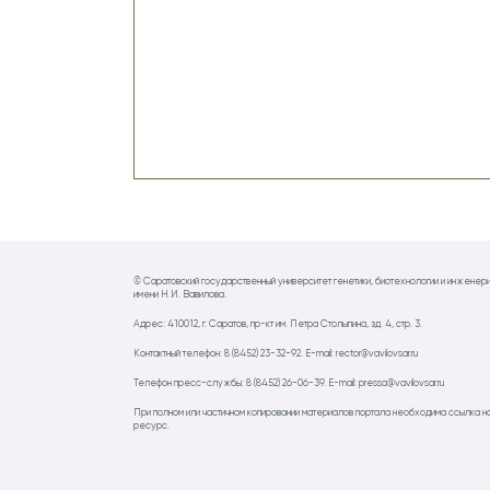
© Саратовский государственный университет генетики, биотехнологии и инженер
имени Н.И. Вавилова.
Адрес: 410012, г. Саратов, пр-кт им. Петра Столыпина, зд. 4, стр. 3.
Контактный телефон: 8 (8452) 23-32-92. E-mail: rector@vavilovsar.ru
Телефон пресс-службы: 8 (8452) 26-06-39. E-mail: pressa@vavilovsar.ru
При полном или частичном копировании материалов портала необходима ссылка н
ресурс.