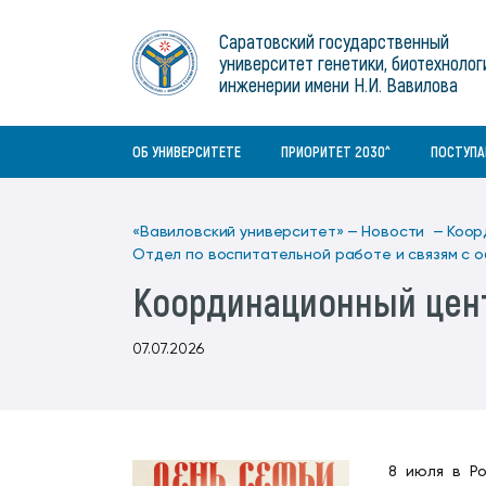
Институты
связям с общественностью
информационного центра
Геральдическая символика
Конференции Вавиловского
Саратовский государственный
Военный учебный центр
Отдел по социальной работе
Нормативные и справочно-
About Saratov
университет генетики, биотехнолог
Информационный блок
университета
Среднее профессиональное
информационные документы
Материально-технические условия
Объединенный совет обучающихся
инженерии имени Н.И. Вавилова
образование
About University
История университета
Научно-технический совет
для ОВЗ и инвалидов
Бакалавриат/специалитет
Contacts
ОБ УНИВЕРСИТЕТЕ
ПРИОРИТЕТ 2030^
ПОСТУП
«Вавиловский университет» —
Новости —
Коор
Отдел по воспитательной работе и связям с
Координационный цент
07.07.2026
8 июля в Р