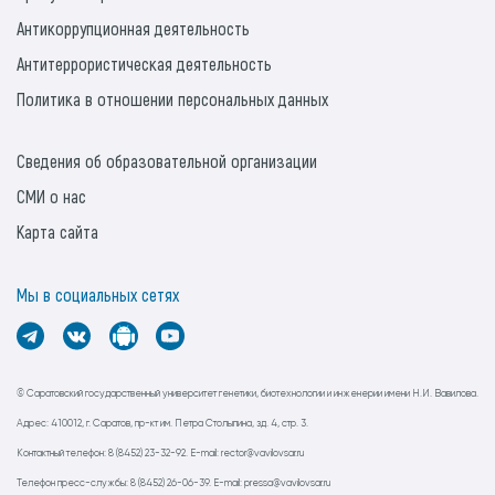
Антикоррупционная деятельность
Антитеррористическая деятельность
Политика в отношении персональных данных
Сведения об образовательной организации
СМИ о нас
Карта сайта
Мы в социальных сетях
© Саратовский государственный университет генетики, биотехнологии и инженерии имени Н.И. Вавилова.
Адрес: 410012, г. Саратов, пр-кт им. Петра Столыпина, зд. 4, стр. 3.
Контактный телефон: 8 (8452) 23-32-92. E-mail: rector@vavilovsar.ru
Телефон пресс-службы: 8 (8452) 26-06-39. E-mail: pressa@vavilovsar.ru