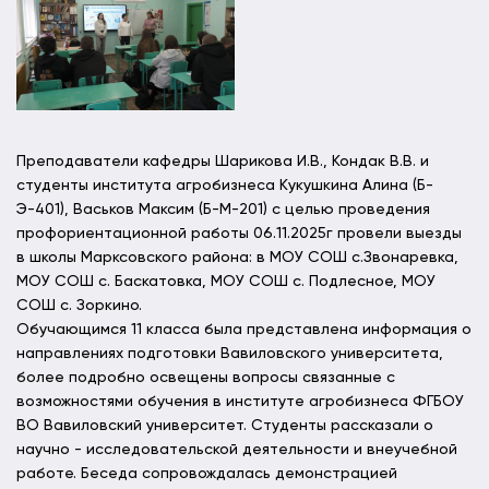
Преподаватели кафедры Шарикова И.В., Кондак В.В. и
студенты института агробизнеса Кукушкина Алина (Б-
Э-401), Васьков Максим (Б-М-201) с целью проведения
профориентационной работы 06.11.2025г провели выезды
в школы Марксовского района: в МОУ СОШ с.Звонаревка,
МОУ СОШ с. Баскатовка, МОУ СОШ с. Подлесное, МОУ
СОШ с. Зоркино.
Обучающимся 11 класса была представлена информация о
направлениях подготовки Вавиловского университета,
более подробно освещены вопросы связанные с
возможностями обучения в институте агробизнеса ФГБОУ
ВО Вавиловский университет. Студенты рассказали о
научно - исследовательской деятельности и внеучебной
работе. Беседа сопровождалась демонстрацией